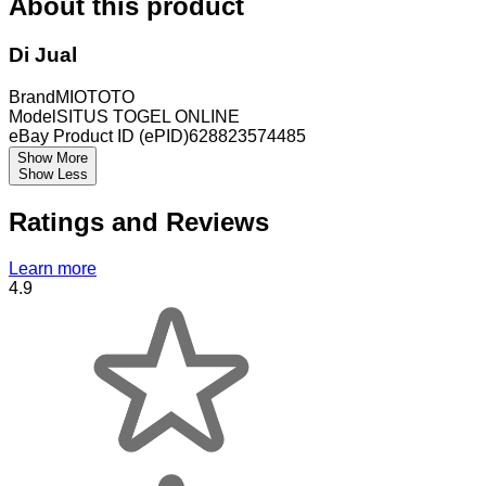
About this product
Di Jual
Brand
MIOTOTO
Model
SITUS TOGEL ONLINE
eBay Product ID (ePID)
628823574485
Show More
Show Less
Ratings and Reviews
Learn more
4.9