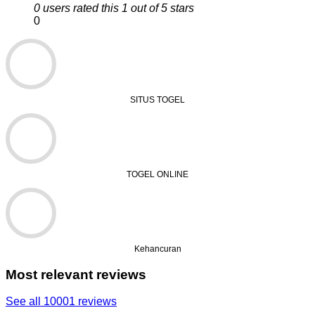
0 users rated this 1 out of 5 stars
0
SITUS TOGEL
TOGEL ONLINE
Kehancuran
Most relevant reviews
See all 10001 reviews