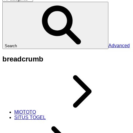
Advanced
Search
breadcrumb
MIOTOTO
SITUS TOGEL