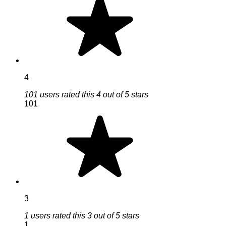
4
101 users rated this 4 out of 5 stars
101
3
1 users rated this 3 out of 5 stars
1