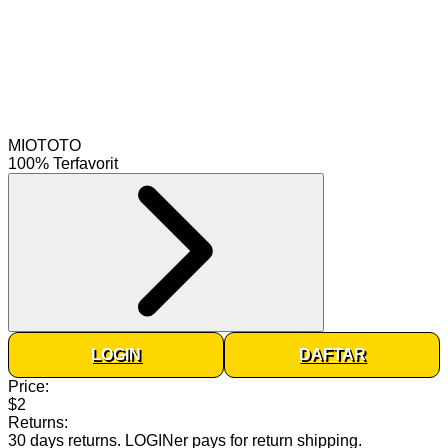
MIOTOTO
100% Terfavorit
LOGIN
DAFTAR
Price:
$2
Returns:
30 days returns
.
LOGINer pays for return shipping
.