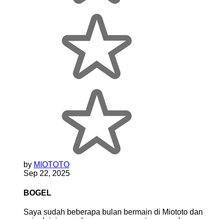
by
MIOTOTO
Sep 22, 2025
BOGEL
Saya sudah beberapa bulan bermain di Miototo dan