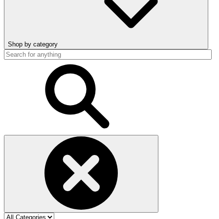
Shop by category