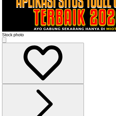
Stock photo