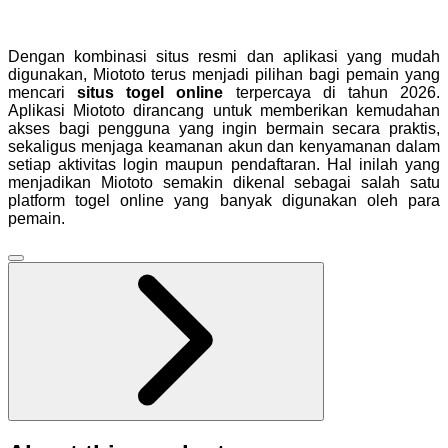
Dengan kombinasi situs resmi dan aplikasi yang mudah
digunakan, Miototo terus menjadi pilihan bagi pemain yang
mencari
situs togel online
terpercaya di tahun 2026.
Aplikasi Miototo dirancang untuk memberikan kemudahan
akses bagi pengguna yang ingin bermain secara praktis,
sekaligus menjaga keamanan akun dan kenyamanan dalam
setiap aktivitas login maupun pendaftaran. Hal inilah yang
menjadikan Miototo semakin dikenal sebagai salah satu
platform togel online yang banyak digunakan oleh para
pemain.