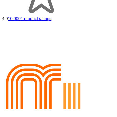
4.9
10.0001 product ratings