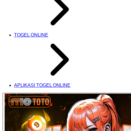
TOGEL ONLINE
APLIKASI TOGEL ONLINE