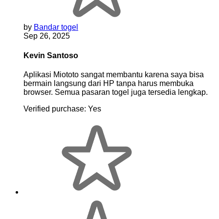
by
Bandar togel
Sep 26, 2025
Kevin Santoso
Aplikasi Miototo sangat membantu karena saya bisa
bermain langsung dari HP tanpa harus membuka
browser. Semua pasaran togel juga tersedia lengkap.
Verified purchase:
Yes