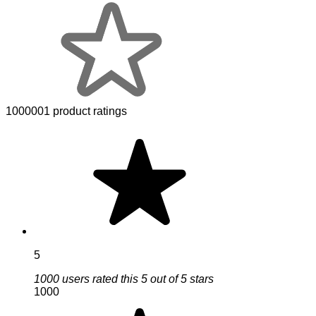
1000001 product ratings
5
1000 users rated this 5 out of 5 stars
1000